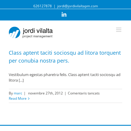
626127878
|
jordi@jordivilaltapm.com
Linkedin
Class aptent taciti sociosqu ad litora torquent
per conubia nostra pers.
Vestibulum egestas pharetra felis. Class aptent taciti sociosqu ad
litora [...]
a
By
marc
|
novembre 27th, 2012
|
Comentaris tancats
Class
Read More
aptent
taciti
sociosqu
ad
litora
torquent