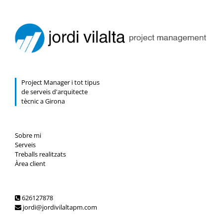
per
conubia
nostra
pers.
Project Manager i tot tipus
de serveis d'arquitecte
tècnic a Girona
Sobre mi
Serveis
Treballs realitzats
Àrea client
626127878
jordi@jordivilaltapm.com