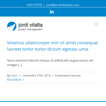
626127878
|
jordi@jordivilaltapm.com
Linkedin
Vivamus ullamcorper nim sit amet consequat
laoreet tortor tortor dictum egestas urna.
Nunc euismod lobortis massa, id sollicitudin augue auctor vel.
Integer [...]
a
By
marc
|
novembre 27th, 2012
|
Comentaris tancats
Vivamus
Read More
ullamcorper
nim
sit
amet
consequat
laoreet