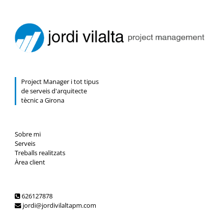
tortor
tortor
dictum
egestas
urna.
Project Manager i tot tipus
de serveis d'arquitecte
tècnic a Girona
Sobre mi
Serveis
Treballs realitzats
Àrea client
626127878
jordi@jordivilaltapm.com